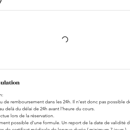
r
nulation
n:
ou de remboursement dans les 24h. Il n'est donc pas possible d
au delà du délai de 24h avant l'heure du cours.
ctue lors de la réservation.
nt possible d'une formule. Un report de la date de validité 
s de certificat médicale de longue durée ( minimum 7 jours )