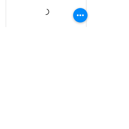
Réserver
Politique d'annulation
Politique annulation:
-Pas d'annulation ou de remboursement
dans les 24h. Il n'est donc pas possible de
récupérer son cours déjà réservé au delà du
délai de 24h avant l'heure du cours.
-Le paiement s'effectue lors de la
réservation.